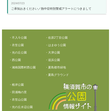
2024/07/23
ご承知おきください／熱中症特別警戒アラートにつきまして
・不入斗公園
・佐原2丁目公園
・衣笠公園
・はまゆう公園
・光の丘公園
・大津公園
・西公園
・追浜公園
・湘南国際村西公園
・夏島都市緑地
・夏島グラウンド
・根岸公園
・田浦梅の里
・衣笠山公園
・光の丘水辺公園